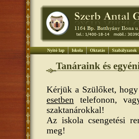
Nyitó lap
Iskola
Oktatás
Szabályzatok
Tanáraink és egyén
Kérjük a Szülőket, hogy
esetben
telefonon, va
szaktanárokkal!
Az iskola csengetési r
meg!