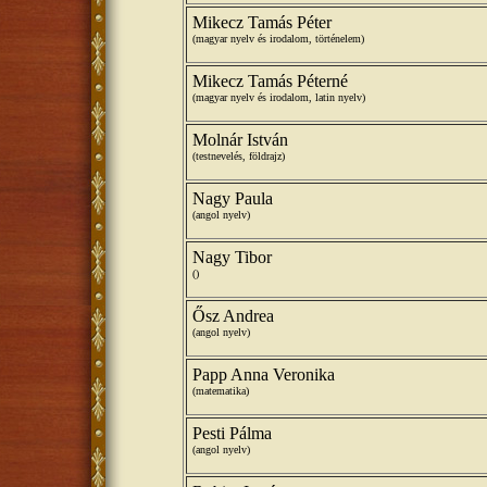
Mikecz Tamás Péter
(magyar nyelv és irodalom, történelem)
Mikecz Tamás Péterné
(magyar nyelv és irodalom, latin nyelv)
Molnár István
(testnevelés, földrajz)
Nagy Paula
(angol nyelv)
Nagy Tibor
()
Ősz Andrea
(angol nyelv)
Papp Anna Veronika
(matematika)
Pesti Pálma
(angol nyelv)