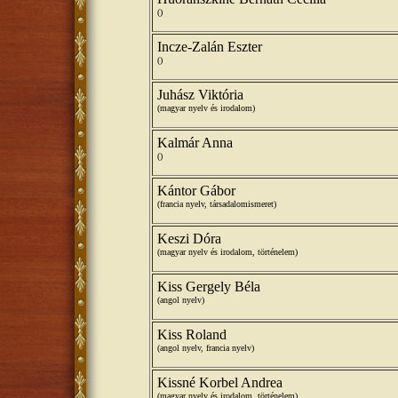
()
Incze-Zalán Eszter
()
Juhász Viktória
(magyar nyelv és irodalom)
Kalmár Anna
()
Kántor Gábor
(francia nyelv, társadalomismeret)
Keszi Dóra
(magyar nyelv és irodalom, történelem)
Kiss Gergely Béla
(angol nyelv)
Kiss Roland
(angol nyelv, francia nyelv)
Kissné Korbel Andrea
(magyar nyelv és irodalom, történelem)