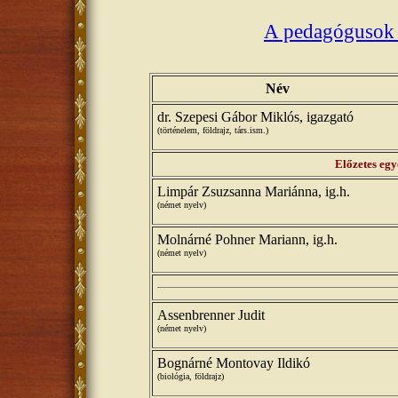
A pedagógusok 
Név
dr. Szepesi Gábor Miklós, igazgató
(történelem, földrajz, társ.ism.)
Előzetes egy
Limpár Zsuzsanna Mariánna, ig.h.
(német nyelv)
Molnárné Pohner Mariann, ig.h.
(német nyelv)
Assenbrenner Judit
(német nyelv)
Bognárné Montovay Ildikó
(biológia, földrajz)