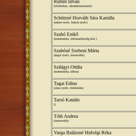
Rubint István
(történelem, társadalomismeret)
Schützné Horváth Sára Kamilla
(német nyelv, francia nyelv)
Szabó Enikő
(matematika, informatika/dig.kult.)
Szabóné Szebeni Márta
(angol nyelv, testnevelés)
Szilágyi Ottilia
(matematika, kémia)
Tagai Edina
(olasz nyelv, történelem)
Tarsó Katalin
()
Tóth Andrea
(testnevelés)
Varga Balázsné Hidvégi Réka