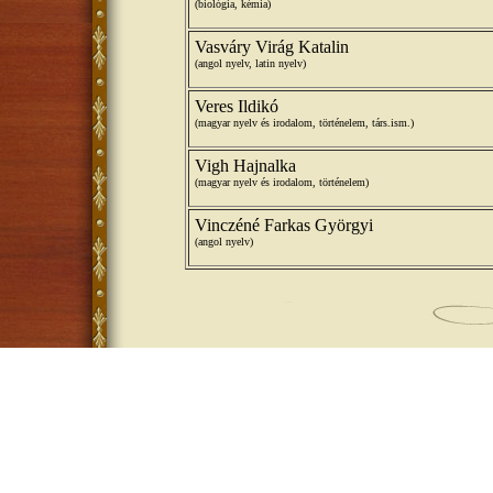
(biológia, kémia)
Vasváry Virág Katalin
(angol nyelv, latin nyelv)
Veres Ildikó
(magyar nyelv és irodalom, történelem, társ.ism.)
Vigh Hajnalka
(magyar nyelv és irodalom, történelem)
Vinczéné Farkas Györgyi
(angol nyelv)