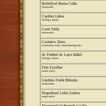
Borbélyné Barna Csilla
(testnevelés)
Cselőtei Gábor
(biológia, kémia)
Csete Attila
(testnevelés)
Csolakov János
(matematika, fizika, informatika/dig.kult.)
dr. Fridliné dr. Lajos Ildikó
(biológia, kémia)
Fritz Erzsébet
(német nyelv)
Gárdián-Török Bíborka
(matematika)
Hegedüsné Lellei Andrea
(angol nyelv)
Huoranszkiné Bernáth Cecília