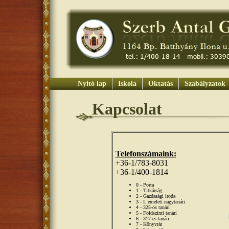
Nyitó lap
Iskola
Oktatás
Szabályzatok
Kapcsolat
Telefonszámaink:
+36-1/783-8031
+36-1/400-1814
0 - Porta
1 - Titkárság
2 - Gazdasági iroda
3 - I. emeleti nagytanári
4 - 325-ös tanári
5 - Földszinti tanári
6 - 317-es tanári
7 - Könyvtár