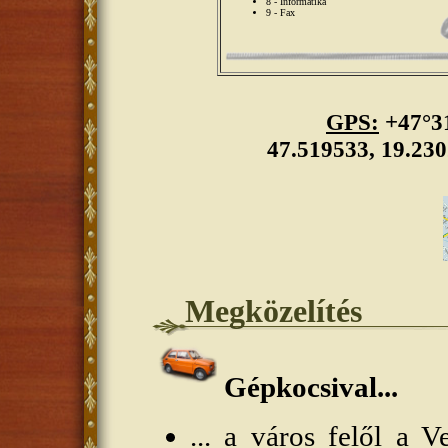
8 - Informatika
9 - Fax
GPS:
+47°31
47.519533, 19.23
Megközelítés
Gépkocsival...
... a
város felől
a Ve