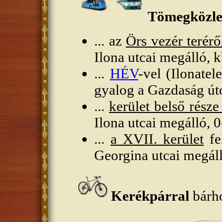
Tömegközlek
... az
Örs vezér terérő
Ilona utcai megálló, k
...
HÉV
-vel (Ilonatel
gyalog a Gazdaság út
...
kerület belső része 
Ilona utcai megálló, 0
...
a XVII. kerület
fe
Georgina utcai megáll
Kerékpárral
bárh