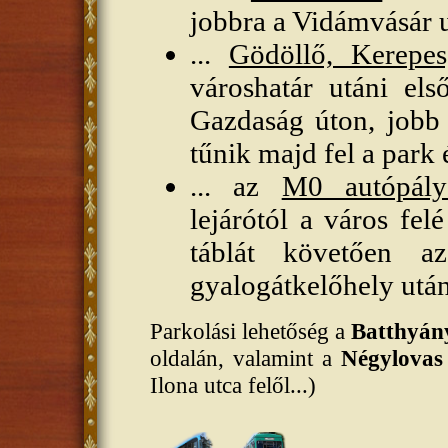
jobbra a Vidámvásár u
...
Gödöllő, Kerepes,
városhatár utáni els
Gazdaság úton, jobb 
tűnik majd fel a park 
... az
M0 autópály
lejárótól a város fel
táblát követően a
gyalogátkelőhely után
Parkolási lehetőség a
Batthyány
oldalán, valamint a
Négylovas
Ilona utca felől...)