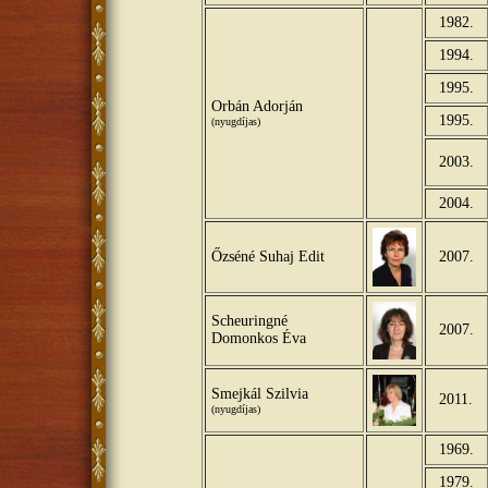
1982.
1994.
1995.
Orbán Adorján
1995.
(nyugdíjas)
2003.
2004.
Őzséné Suhaj Edit
2007.
Scheuringné
2007.
Domonkos Éva
Smejkál Szilvia
2011.
(nyugdíjas)
1969.
1979.