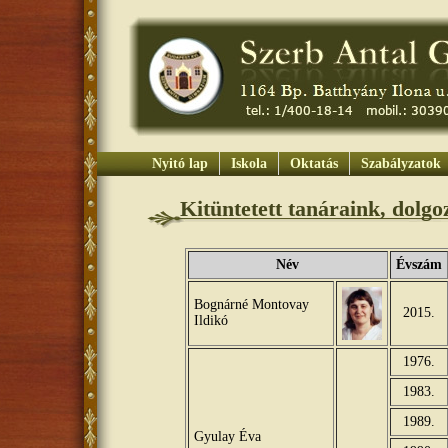
Nyitó lap
Iskola
Oktatás
Szabályzatok
Kitüntetett tanáraink, dolgo
Név
Évszám
Bognárné Montovay
2015.
Ildikó
1976.
1983.
1989.
Gyulay Éva