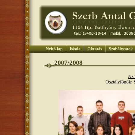
Nyitó lap
Iskola
Oktatás
Szabályzatok
2007/2008
Az 
Osztályfőnök: