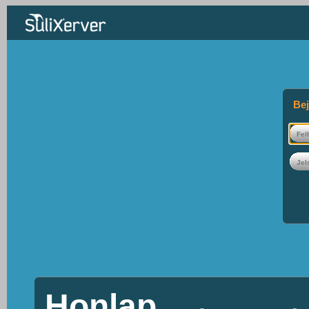
Bej
Honlap