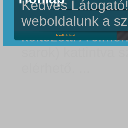
Kedves Látogató!
weboldalunk a sz
költözött. A címer
Iskolánk hírei
sarok) kattintva s
elérhető.
...