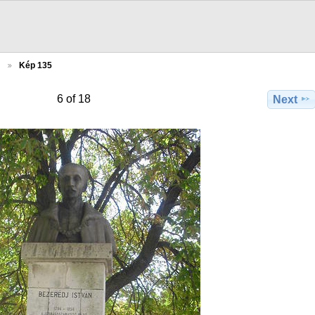
…
Kép 135
6 of 18
Next