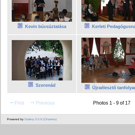
Kevin búcsúztatása
Kerleti Pedagógusn
Szerenád
Újraélesztő tanfoly
First
Previous
Photos 1 - 9 of 17
Powered by
Gallery 3.0.9 (Chartres)