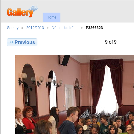
Home
Gallery
2012/2013
Német fordítói…
P3266323
9 of 9
Previous