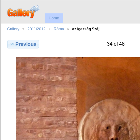
Home
Gallery
2011/2012
Róma
az Igazság Száj…
34 of 48
Previous